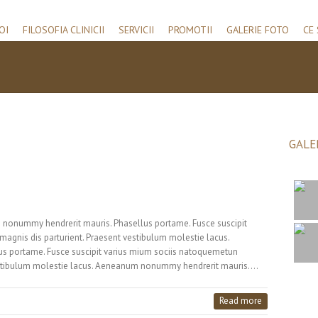
OI
FILOSOFIA CLINICII
SERVICII
PROMOTII
GALERIE FOTO
CE 
GALE
 nonummy hendrerit mauris. Phasellus portame. Fusce suscipit
agnis dis parturient. Praesent vestibulum molestie lacus.
 portame. Fusce suscipit varius mium sociis natoquemetun
vestibulum molestie lacus. Aeneanum nonummy hendrerit mauris.…
Read more