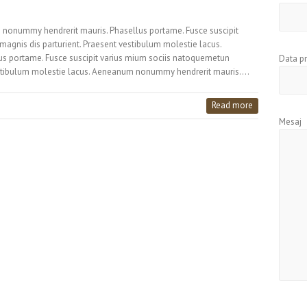
 nonummy hendrerit mauris. Phasellus portame. Fusce suscipit
agnis dis parturient. Praesent vestibulum molestie lacus.
 portame. Fusce suscipit varius mium sociis natoquemetun
Data p
vestibulum molestie lacus. Aeneanum nonummy hendrerit mauris.…
Read more
Mesaj