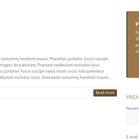
P
Pe
S
pe
sa
 nonummy hendrerit mauris. Phasellus portame. Fusce suscipit
agnis dis parturient. Praesent vestibulum molestie lacus.
 portame. Fusce suscipit varius mium sociis natoquemetun
vestibulum molestie lacus. Aeneanum nonummy hendrerit mauris.…
Read more
VREA
Numele
E-mail