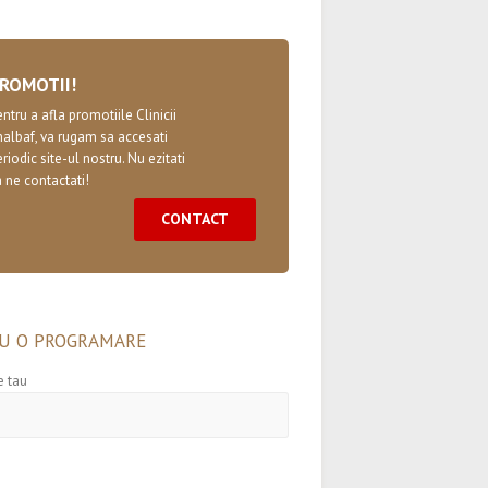
ROMOTII!
ntru a afla promotiile Clinicii
halbaf, va rugam sa accesati
riodic site-ul nostru. Nu ezitati
 ne contactati!
CONTACT
U O PROGRAMARE
 tau