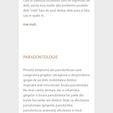
care le trateaza ortodontii sunt de inghesuiri de
dinti, exista insa multe alte probleme posibile:
dinti “rotiti” fata de axul dentar, dinti prea in fata
sau in spate in…
mai mult...
PARADONTOLOGIE
Primele simptome ale parodontozei sunt:
sangerarea gingiilor; retragerea si desprinderea
gingiei de pe dinti; mobilitatea dintilor;
respiratia urat mirositoare. Boala parodontala
Nu doar cariile dentare, dar si inflamatia
gingiilor si boala parodontala fac parte din
bolile frecvente ale dintilor. Stiati ca afectiunile
parodontale (gingivita, parodontita,
parodontoza avansata) afecteaza in mod…