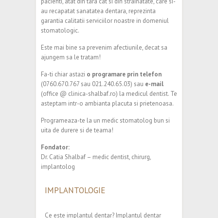
pacienti, atat din tara cat si din strainatate, care si-
au recapatat sanatatea dentara, reprezinta
garantia calitatii serviciilor noastre in domeniul
stomatologic.
Este mai bine sa prevenim afectiunile, decat sa
ajungem sa le tratam!
Fa-ti chiar astazi
o programare prin telefon
(0760.670.767 sau 021.240.65.03) sau
e-mail
(office @ clinica-shalbaf.ro) la medicul dentist. Te
asteptam intr-o ambianta placuta si prietenoasa.
Programeaza-te la un medic stomatolog bun si
uita de durere si de teama!
Fondator:
Dr. Catia Shalbaf – medic dentist, chirurg,
implantolog
IMPLANTOLOGIE
Ce este implantul dentar? Implantul dentar