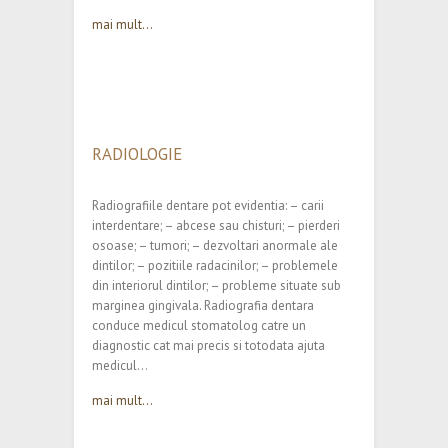
mai mult...
RADIOLOGIE
Radiografiile dentare pot evidentia: – carii
interdentare; – abcese sau chisturi; – pierderi
osoase; – tumori; – dezvoltari anormale ale
dintilor; – pozitiile radacinilor; – problemele
din interiorul dintilor; – probleme situate sub
marginea gingivala. Radiografia dentara
conduce medicul stomatolog catre un
diagnostic cat mai precis si totodata ajuta
medicul…
mai mult...